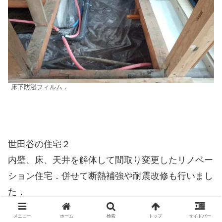
床下防湿フィルム．
世田谷の住宅２
内壁、床、天井を解体して間取り変更したリノベー
ション住宅．併せて断熱補強や耐震改修も行いまし
た．
建 設 地：東京都世田谷区
メニュー
ホーム
検索
トップ
サイドバー