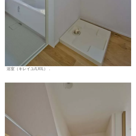
浴室（キレイユ/LXIL）．