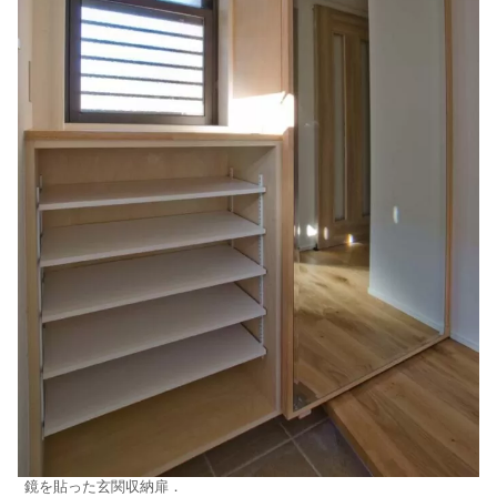
鏡を貼った玄関収納扉．