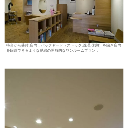
待合から受付,店内．バックヤード（ストック,洗濯,休憩）を除き店内
を回遊できるような動線の開放的なワンルームプラン．